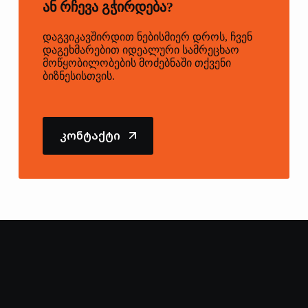
ᲐᲜ ᲠᲩᲔᲕᲐ ᲒᲭᲘᲠᲓᲔᲑᲐ?
დაგვიკავშირდით ნებისმიერ დროს, ჩვენ
დაგეხმარებით იდეალური სამრეცხაო
მოწყობილობების მოძებნაში თქვენი
ბიზნესისთვის.
კონტაქტი